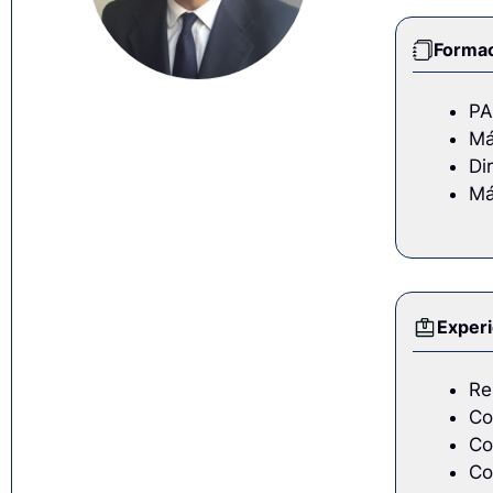
Formac
PA
Má
Di
Má
Experi
Re
Co
Co
Co