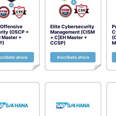
Ciberseguridad
Finanzas, Contabilidad y
 Offensive
Elite Cybersecurity
P
Compliance
rity (OSCP +
Management (CISM
C
 Master +
+ C|EH Master +
(
P)
CCSP)
M
Gestión de proyectos y M
Ágiles
scríbete ahora
Inscríbete ahora
Habilidades Directivas y 
Liderazgo
Inteligencia Artificial y
Marketing y Comunicación
Productividad y Ofimáti