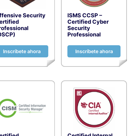
rrollo de
ffensive Security
ISMS CCSP –
ertified
Certified Cyber
idad
rofessional
Security
OSCP)
Professional
ción y Cloud
Inscríbete ahora
Inscríbete ahora
cial
ertified
Certified Internal