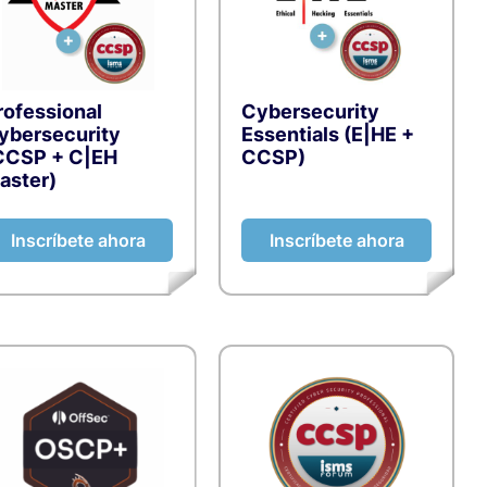
rofessional
Cybersecurity
ybersecurity
Essentials (E|HE +
CCSP + C|EH
CCSP)
aster)
etodologías
Inscríbete ahora
Inscríbete ahora
de
 Big Data
 Digital
ca