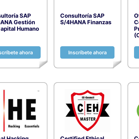
Recursos Humanos y Desa
Talento
ultoría SAP
Consultoría SAP
O
ANA Gestión
S/4HANA Finanzas
C
Sistemas ERP y Productiv
Capital Humano
P
Empresarial
(
Tecnologías de la Informa
scríbete ahora
Inscríbete ahora
Computing
Ventas y Gestión Comer
cal Hacking
Certified Ethical
C