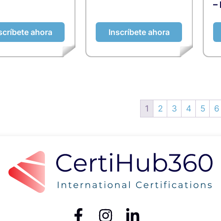
–
scríbete ahora
Inscríbete ahora
1
2
3
4
5
6