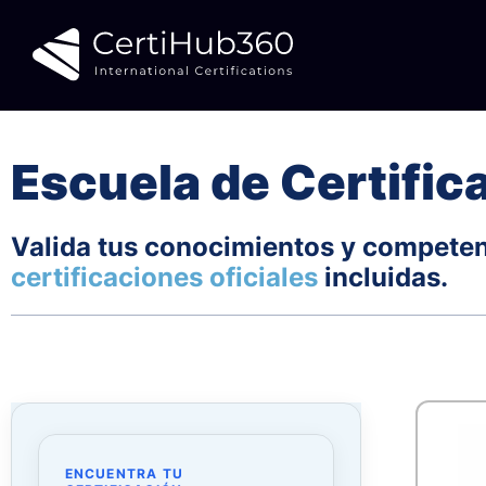
Saltar
al
contenido
Escuela de Certific
Valida tus conocimientos y competen
certificaciones oficiales
incluidas.
ENCUENTRA TU