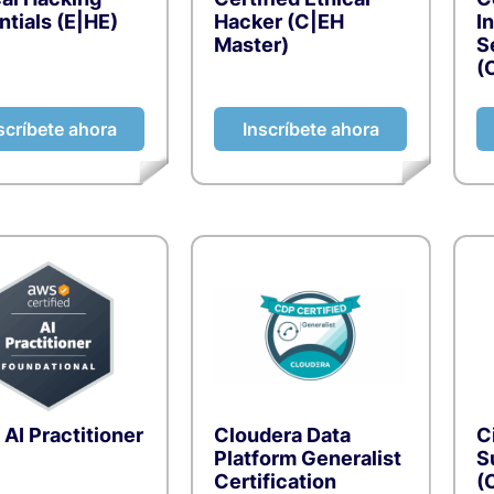
ntials (E|HE)
Hacker (C|EH
I
Master)
S
(
scríbete ahora
Inscríbete ahora
AI Practitioner
Cloudera Data
C
Platform Generalist
S
Certification
(