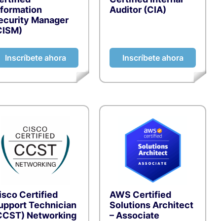
nformation
Auditor (CIA)
ecurity Manager
CISM)
Inscríbete ahora
Inscríbete ahora
isco Certified
AWS Certified
upport Technician
Solutions Architect
CCST) Networking
– Associate