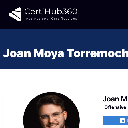
Saltar
al
contenido
Joan Moya Torremoc
Joan M
Offensive