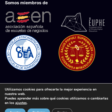
Somos miembros de
Aviso Legal
Protección de datos
Utilizamos cookies para ofrecerte la mejor experiencia en
nuestra web.
Uso de Cookies
Términos y condiciones
Puedes aprender más sobre qué cookies utilizamos o cambiarlas
de compra
Política de Privacidad
en los
ajustes
.
© CERTIHUB SL
Política de Calidad