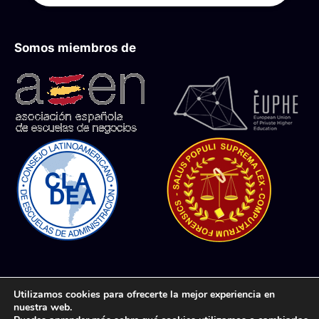
Somos miembros de
Aviso Legal
Protección de datos
Utilizamos cookies para ofrecerte la mejor experiencia en
nuestra web.
Uso de Cookies
Términos y condiciones