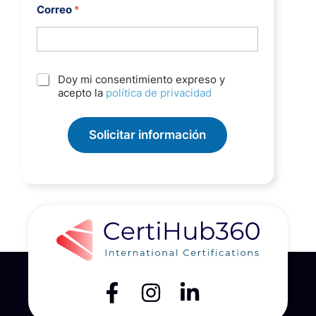
Correo
*
R
Doy mi consentimiento expreso y
G
acepto la
política de privacidad
P
*
D
*
*
Solicitar información
C
o
r
r
e
o
*