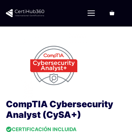
Saltar
al
Menú
contenido
CompTIA Cybersecurity
Analyst (CySA+)
CERTIFICACIÓN INCLUIDA