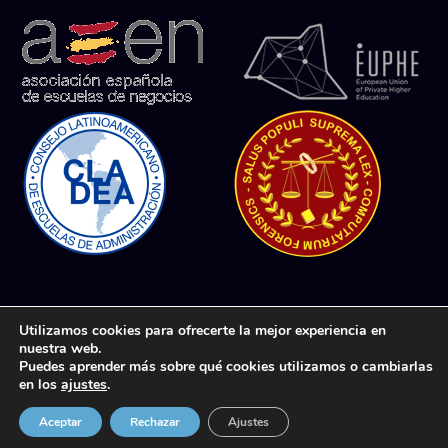
Aviso Legal
Protección de datos
Utilizamos cookies para ofrecerte la mejor experiencia en
nuestra web.
Uso de Cookies
Términos y condiciones
Puedes aprender más sobre qué cookies utilizamos o cambiarlas
de compra
Política de Privacidad
en los
ajustes
.
© CERTIHUB SL
Política de Calidad
Aceptar
Rechazar
Ajustes