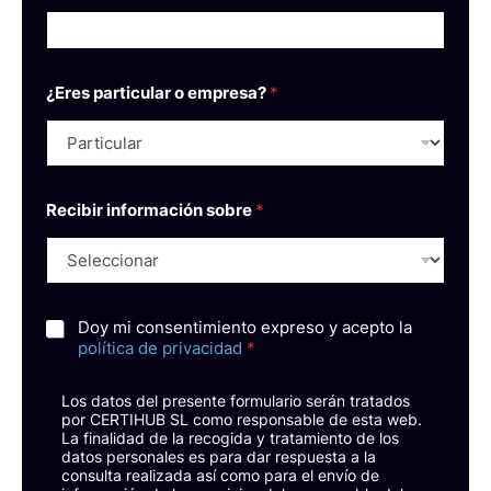
¿Eres particular o empresa?
*
Recibir información sobre
*
*
C
Doy mi consentimiento expreso y acepto la
s
a
política de privacidad
*
o
s
b
i
r
Los datos del presente formulario serán tratados
l
e
por CERTIHUB SL como responsable de esta web.
l
*
La finalidad de la recogida y tratamiento de los
a
datos personales es para dar respuesta a la
s
consulta realizada así como para el envío de