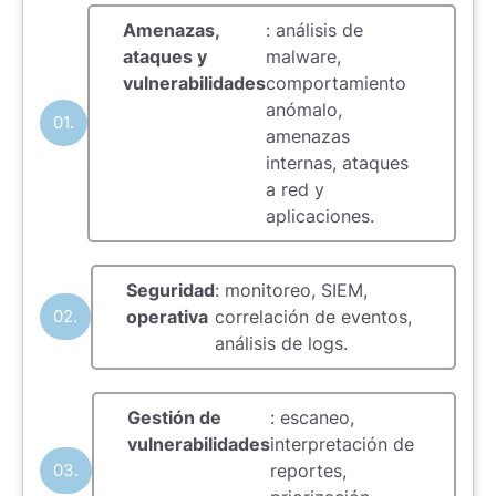
Amenazas,
: análisis de
ataques y
malware,
vulnerabilidades
comportamiento
anómalo,
01.
amenazas
internas, ataques
a red y
aplicaciones.
Seguridad
: monitoreo, SIEM,
02.
operativa
correlación de eventos,
análisis de logs.
Gestión de
: escaneo,
vulnerabilidades
interpretación de
03.
reportes,