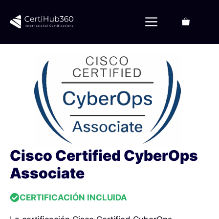
Saltar
al
Menú
contenido
Cisco Certified CyberOps
Associate
CERTIFICACIÓN INCLUIDA