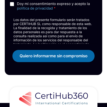
e
C
Doy mi consentimiento expreso y acepto la
s
a
política de privacidad
*
t
s
á
i
s
Los datos del presente formulario serán tratados
l
i
por CERTIHUB SL como responsable de esta web.
l
n
La finalidad de la recogida y tratamiento de los
a
t
datos personales es para dar respuesta a la
s
consulta realizada así como para el envío de
e
d
información de los servicios del responsable del
r
e
tratamiento. La legitimación es el consentimiento
e
del interesado.
v
s
Podrás ejercer tus derechos de acceso,
e
a
Quiero informarme sin compromiso
rectificación, limitación y suprimir los datos en
r
d
info@certihub360.com así como el derecho a
i
o
presentar una reclamación ante la autoridad de
f
Q
control. Puedes consultar la información adicional y
i
u
detallada sobre Protección de datos en la Política
c
de Privacidad.
i
a
e
c
r
i
o
ó
s
n
o
*
b